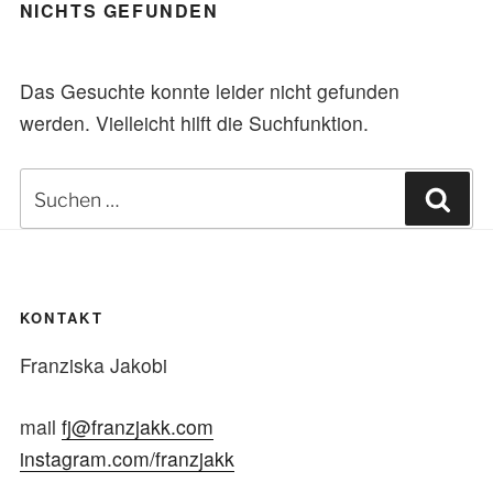
NICHTS GEFUNDEN
Das Gesuchte konnte leider nicht gefunden
werden. Vielleicht hilft die Suchfunktion.
Suchen
Suc
nach:
KONTAKT
Franziska Jakobi
mail
fj@franzjakk.com
instagram.com/franzjakk