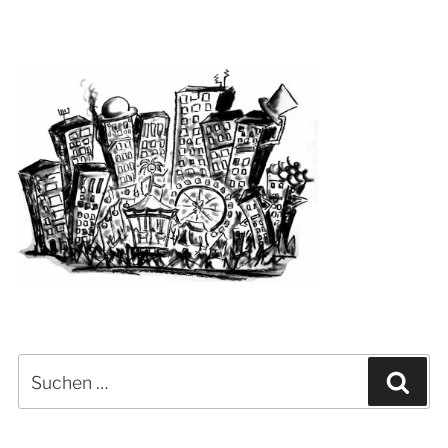
Suchen
Suc
nach: